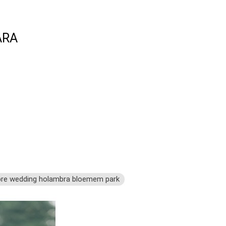
ARA
pre wedding holambra bloemem park