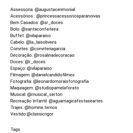
Assessoria: @augustacerimonial
Acessórios : @princessacessoriosparanoivas
Bem Casados: @sr_doces
Bolo: @santaconfeiteira
Buffet: @vilaparaiso
Cabelo: @la_laisoliveira
Convites: @conviteriagarcia
Decoração: @rosalinadecoracao
Doces: @r_doces
Espaço: @vilaparaiso
Filmagem: @danielcandidofilmes
Fotografia: @leonardomoraisfotografia
Maquiagem: @studiopamelaforato
Musical: @musical_sertori
Recreação Infantil: @aguamagicafestaseartes
Trajes :@homine.ternos
Vestido:@classicrigor
Tags