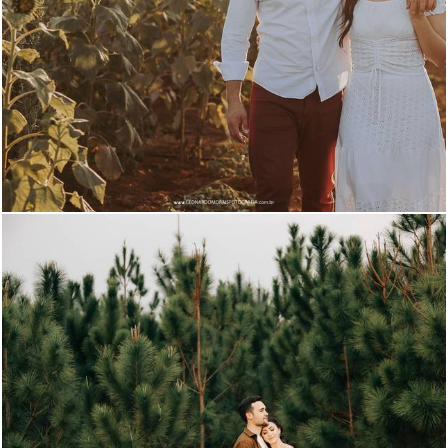
752
0
783
0