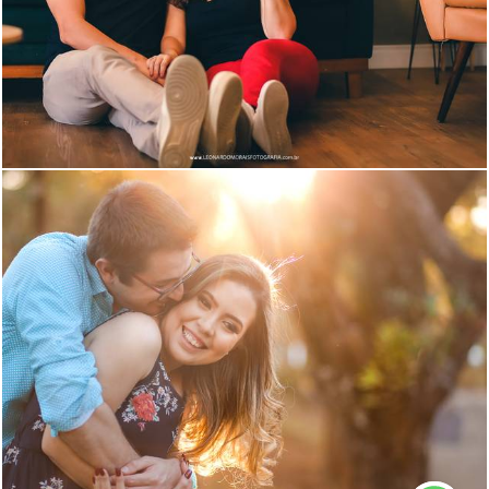
1334
0
1173
0