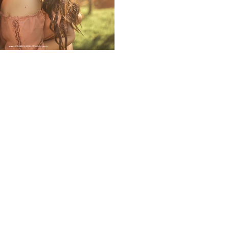
750
38