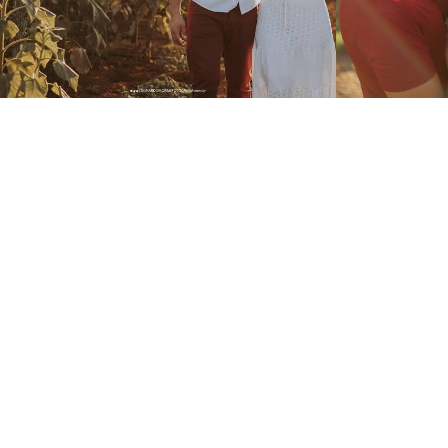
752
0