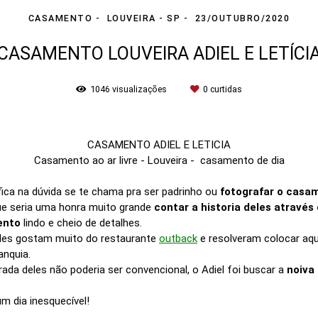
CASAMENTO
LOUVEIRA - SP
23/OUTUBRO/2020
CASAMENTO LOUVEIRA ADIEL E LETÍCI
1046
visualizações
0
curtidas
CASAMENTO ADIEL E LETICIA
Casamento ao ar livre - Louveira - casamento de dia
fica na dúvida se te chama pra ser padrinho ou
fotografar o casa
s que seria uma honra muito grande
contar a historia deles através
ento
lindo e cheio de detalhes.
 eles gostam muito do restaurante
outback
e resolveram colocar aque
anquia.
rada deles não poderia ser convencional, o Adiel foi buscar a
noiva 
um dia inesquecível!