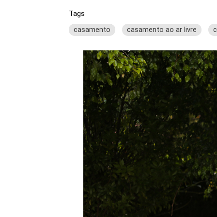
Tags
casamento
casamento ao ar livre
c