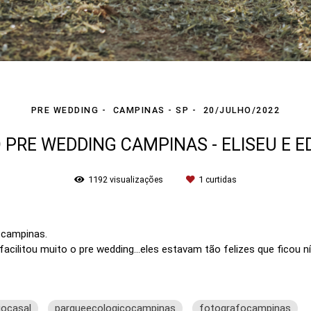
PRE WEDDING
CAMPINAS - SP
20/JULHO/2022
 PRE WEDDING CAMPINAS - ELISEU E E
1192
visualizações
1
curtidas
 campinas.
acilitou muito o pre wedding...eles estavam tão felizes que ficou
iocasal
parqueecologicocampinas
fotografocampinas