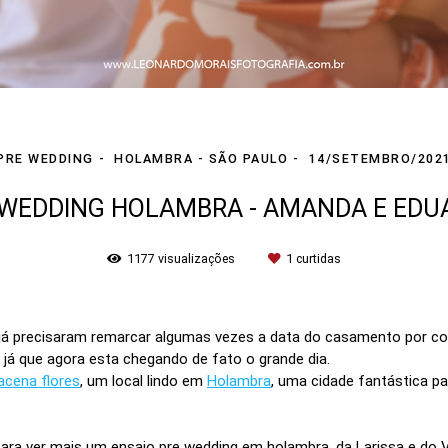
PRE WEDDING
HOLAMBRA - SÃO PAULO
14/SETEMBRO/202
 WEDDING HOLAMBRA - AMANDA E EDU
1177
visualizações
1
curtidas
já precisaram remarcar algumas vezes a data do casamento por con
já que agora esta chegando de fato o grande dia.
cena flores
, um local lindo em
Holambra
, uma cidade fantástica p
ara ver mais um ensaio pre wedding em holambra, da Larissa e do V