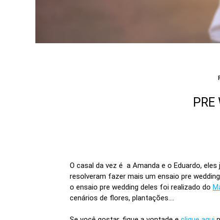
PRE
O casal da vez é a Amanda e o Eduardo, eles 
resolveram fazer mais um ensaio pre wedding 
o ensaio pre wedding deles foi realizado do
Ma
cenários de flores, plantações....
Se você gostar, fique a vontade e
clique aqui
p