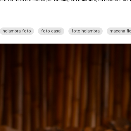
holambra foto
foto casal
foto holambra
macena fl