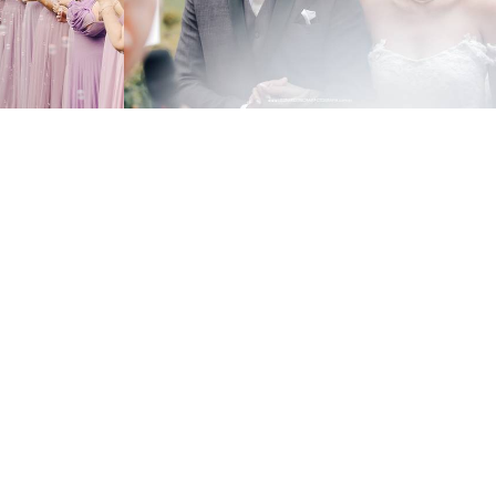
659
1