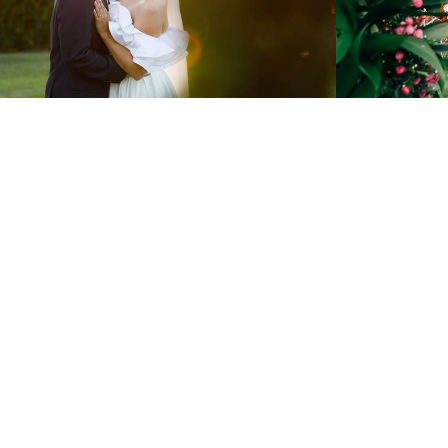
589
0