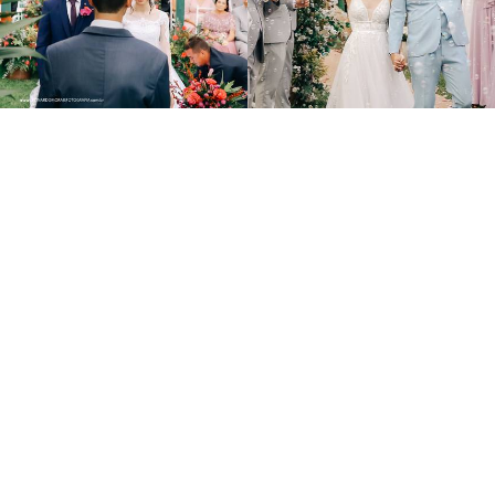
524
12
605
0