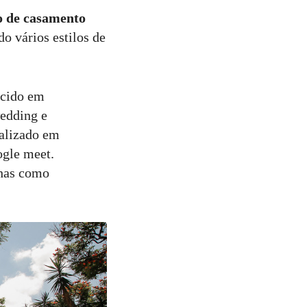
o de casamento
o vários estilos de
scido em
wedding e
calizado em
gle meet.
nhas como