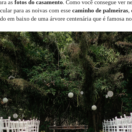
ara as
fotos do casamento
. Como você consegue ver ne
cular para as noivas com esse
caminho de palmeiras
,
ado em baixo de uma árvore centenária que é famosa no 