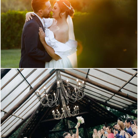
589
0
771
0