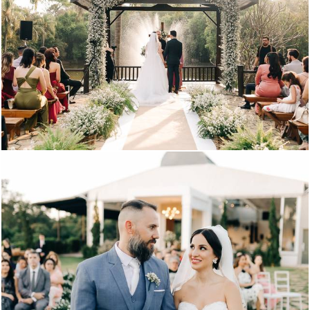
1005
1
1226
0