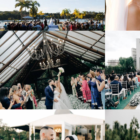
82
0
768
0