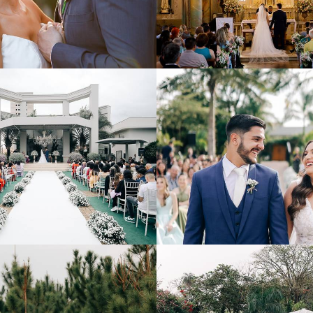
388
0
278
0
622
0
941
3