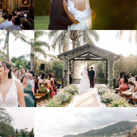
583
0
1003
1