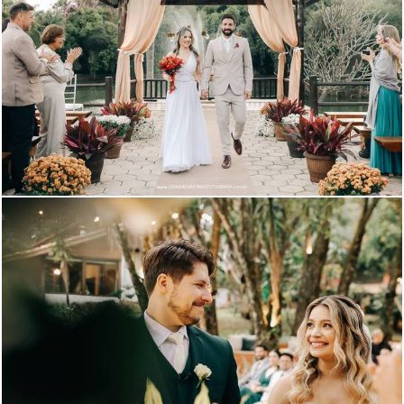
589
0
520
3