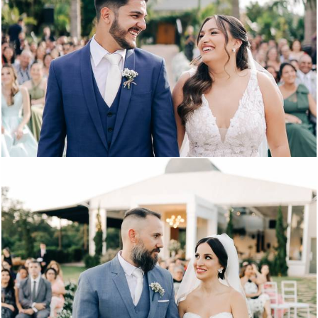
938
3
1218
0